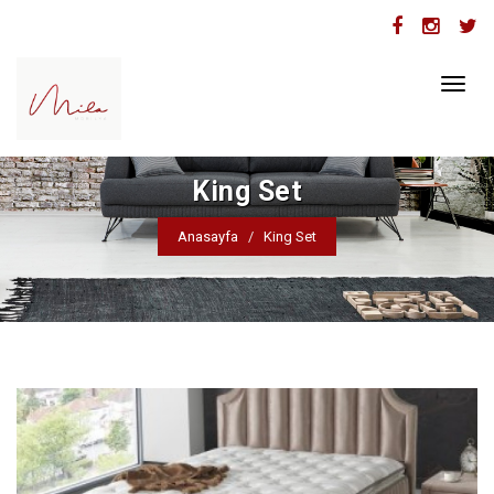
Toggl
naviga
King Set
Anasayfa
King Set