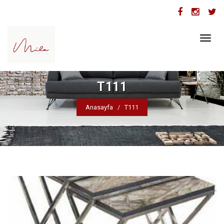
Toggl
naviga
T111
Anasayfa
T111