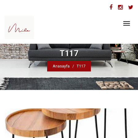
Toggl
naviga
T117
Anasayfa
T117